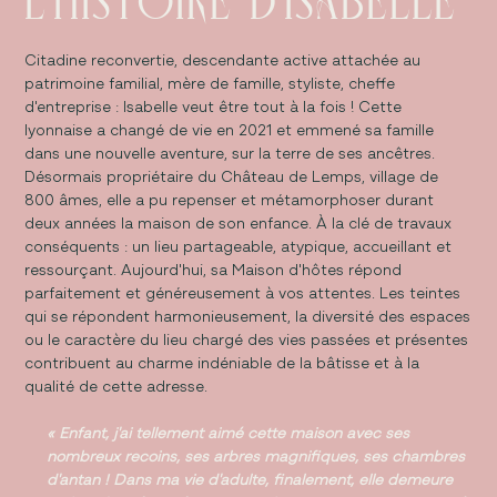
L'HISTOIRE D'ISABELLE
Citadine reconvertie, descendante active attachée au
patrimoine familial, mère de famille, styliste, cheffe
d'entreprise : Isabelle veut être tout à la fois ! Cette
lyonnaise a changé de vie en 2021 et emmené sa famille
dans une nouvelle aventure, sur la terre de ses ancêtres.
Désormais propriétaire du Château de Lemps, village de
800 âmes, elle a pu repenser et métamorphoser durant
deux années la maison de son enfance. À la clé de travaux
conséquents : un lieu partageable, atypique, accueillant et
ressourçant. Aujourd'hui, sa Maison d'hôtes répond
parfaitement et généreusement à vos attentes. Les teintes
qui se répondent harmonieusement, la diversité des espaces
ou le caractère du lieu chargé des vies passées et présentes
contribuent au charme indéniable de la bâtisse et à la
qualité de cette adresse.
« Enfant, j'ai tellement aimé cette maison avec ses
nombreux recoins, ses arbres magnifiques, ses chambres
d'antan ! Dans ma vie d'adulte, finalement, elle demeure